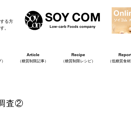
する方
す。
Article
Recipe
Repor
プ）
（糖質制限記事）
（糖質制限レシピ）
（低糖質食材
材調査②