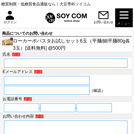
糖質制限・低糖質食品通販なら｜大豆専科ソイコム
お問い合わせ
ログイン
商品についてのお問い合わせ
ローカーボパスタお試しセット6玉（平麺/細平麺80g各
3玉）[送料無料] @500円
氏名
必須
Eメールアドレス
必須
（確認）
お電話番号
必須
-
-
お問い合わせ内容
必須