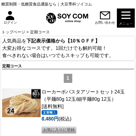
糖質制限・低糖質食品通販なら｜大豆専科ソイコム
お問い合わせ
ログイン
トップページ
> 定期コース
人気商品を
下記表示価格から【10％ＯＦＦ】
大変お得なコースです。1回だけでも解約可能！
食べきれない場合はいつでもスキップも可能です。
定期コース
1
ローカーボパスタアソートセット24玉
（平麺80g 12玉/細平麺80g 12玉）
[送料無料]
8,480円
(税込)