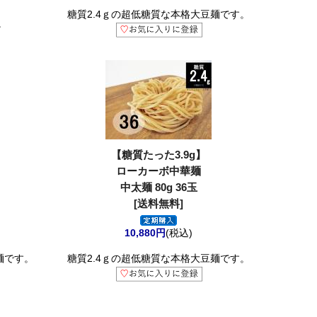
糖質2.4ｇの超低糖質な本格大豆麺です。
。
【糖質たった3.9g】
ローカーボ中華麺
中太麺 80g 36玉
[送料無料]
10,880円
(税込)
麺です。
糖質2.4ｇの超低糖質な本格大豆麺です。