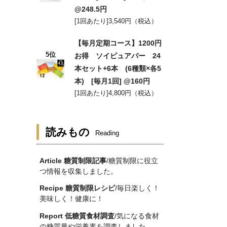
@248.5円
[1回あたり]3,540円（税込）
【毎月定期コース】1200円
5位
お得 ソイピュアバー 24
本セット+6本 (6種類×各5
本) [毎月1回] @160円
[1回あたり]4,800円（税込）
読みもの
Reading
Article 糖質制限記事
/糖質制限に役立
つ情報を収集しました。
Recipe 糖質制限レシピ
/毎日楽しく！
美味しく！健康に！
Report 低糖質食材調査
/気になる食材
の糖質量や栄養素を調査しました。