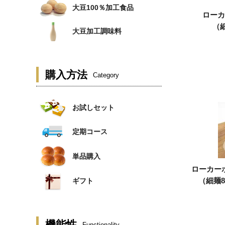
大豆100％加工食品
ローカ
（細
大豆加工調味料
購入方法
Category
お試しセット
定期コース
単品購入
ローカー
（細麺80
ギフト
機能性