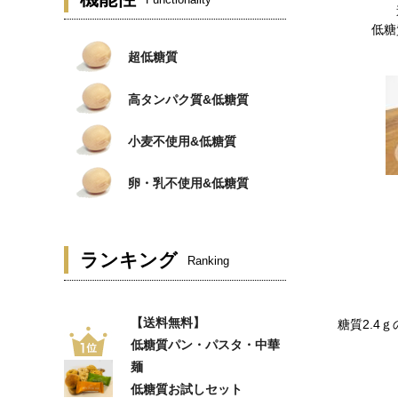
Functionality
低糖
超低糖質
高タンパク質&低糖質
小麦不使用&低糖質
卵・乳不使用&低糖質
ランキング
Ranking
【送料無料】
糖質2.4
低糖質パン・パスタ・中華
麺
低糖質お試しセット