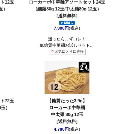
ト12玉
ローカーボ中華麺アソートセット24玉
6玉）
（細麺80g 12玉/中太麺80g 12玉）
[送料無料]
7,980円
(税込)
迷ったらまずコレ！
。
低糖質中華麺お試しセット。
ト72玉
【糖質たった3.9g】
36玉）
ローカーボ中華麺
中太麺 80g 12玉
[送料無料]
4,780円
(税込)