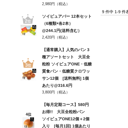
2,980円（税込）
9 件中 1-9
ソイピュアバー 12本セット
（6種類×各2本）
@244.1円(送料含む）
2,420円（税込）
【通常購入】人気のパン 3
種アソートセット 大豆全
粒粉 ソイピュアONE・低糖
質食パン・低糖質クロワッ
サン12個 [送料無料] 1個
あたり@316.6円
3,800円（税込）
【毎月定期コース】580円
お得!! 大豆全粒粉パン
4位
ソイピュアONE12個＋2個
入り [毎月1回] 1個あたり