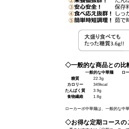
◇一般的な商品との比
一般的な中華麺
ロ
糖質
22.3g
3
カロリー
349kcal
13
たんぱく質
3.9g
11
食物繊維
1.8g
13
ローカーボ中華麺は、一般的な中華
◇お得な定期コースの