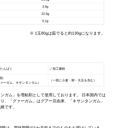
3.9g
22.6g
0.1g
※ 1玉80gは茹でると約130gになります。
たんぱく
／加工澱粉
剤
（一部に小麦・卵・大豆を含む）
ァーガム、キサンタンガム）
ンガム」を増粘剤として使用しております。 日本国内では
おり、「グァーガム」はグアー豆由来、「キサンタンガム」
繊維です。
売期限は、賞味期限の1か月前までのものをお届けしていま