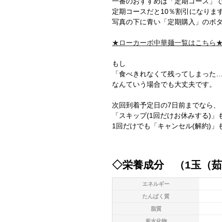
一番のおすすめは「定期コース」
定期コースだと10％割引になりま
写真の下に青い「定期購入」のボ
★ローカーボ中華麺一覧はこちら
もし
「食べきれなくて残ってしまった
なんていう場合でも大丈夫です。
次回到着予定日の7日前までなら、
「スキップ(1回だけお休みする)」
1回だけでも「キャンセル(解約)
◇栄養成分 （1玉（茹
エネルギー
たんぱく質
脂質
炭水化物