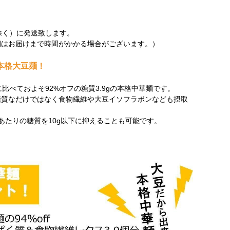
除く）に発送致します。
期はお届けまで時間がかかる場合がございます。）
本格大豆麺！
)に比べておよそ92%オフの糖質3.9gの本格中華麺です。
糖質なだけではなく食物繊維や大豆イソフラボンなども摂取
あたりの糖質を10g以下に抑えることも可能です。