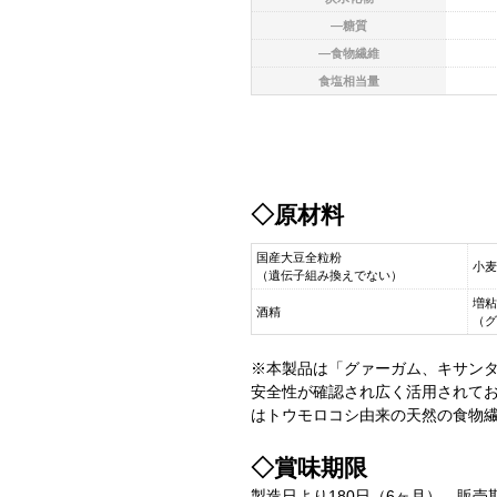
―糖質
―食物繊維
食塩相当量
◇原材料
国産大豆全粒粉
小麦
（遺伝子組み換えでない）
増粘
酒精
（グ
※本製品は「グァーガム、キサンタ
安全性が確認され広く活用されて
はトウモロコシ由来の天然の食物
◇賞味期限
製造日より180日（6ヶ月）。販