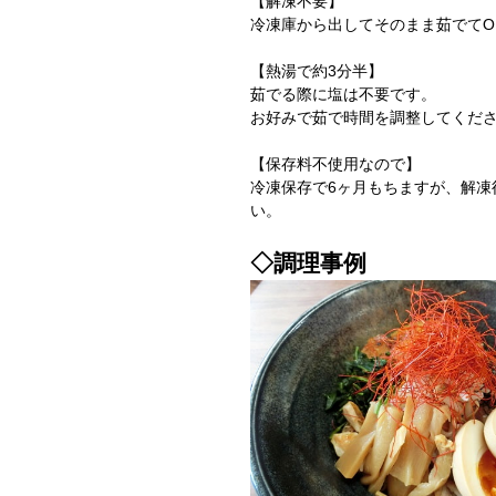
【解凍不要】
冷凍庫から出してそのまま茹でてO
【熱湯で約3分半】
茹でる際に塩は不要です。
お好みで茹で時間を調整してくだ
【保存料不使用なので】
冷凍保存で6ヶ月もちますが、解凍
い。
◇調理事例