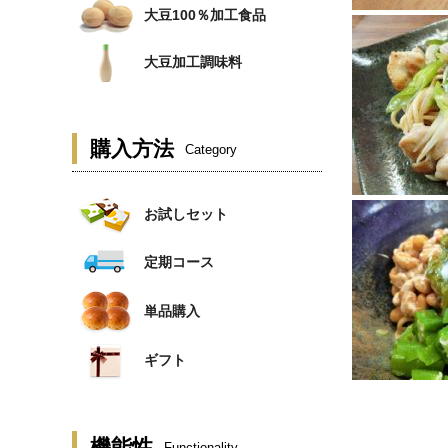
大豆100％加工食品
大豆加工調味料
購入方法
Category
お試しセット
定期コース
単品購入
ギフト
機能性