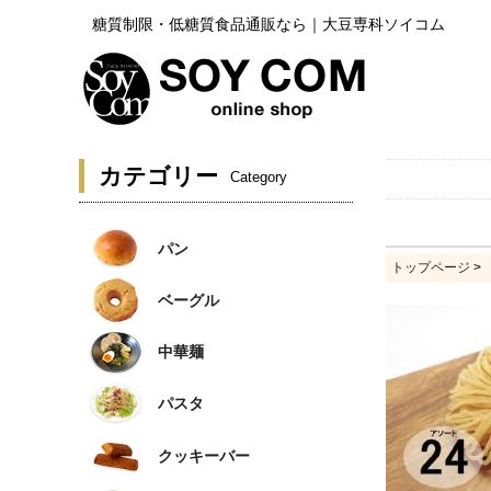
糖質制限・低糖質食品通販なら｜大豆専科ソイコム
カテゴリー
Category
パン
トップページ
>
ベーグル
中華麺
パスタ
クッキーバー