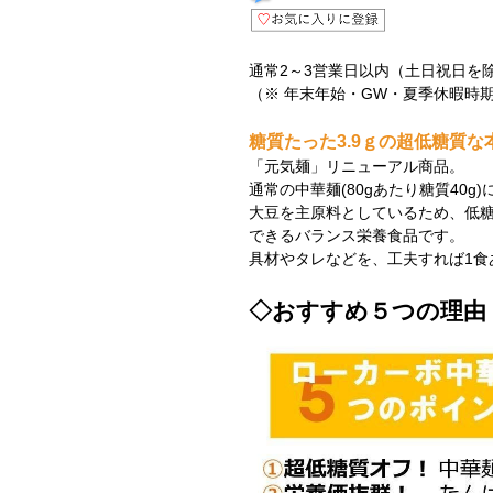
通常2～3営業日以内（土日祝日を
（※ 年末年始・GW・夏季休暇時
糖質たった3.9ｇの超低糖質な
「元気麺」リニューアル商品。
通常の中華麺(80gあたり糖質40g
大豆を主原料としているため、低
できるバランス栄養食品です。
具材やタレなどを、工夫すれば1食
◇おすすめ５つの理由