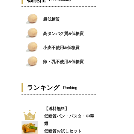
Functionality
超低糖質
高タンパク質&低糖質
小麦不使用&低糖質
卵・乳不使用&低糖質
ランキング
Ranking
【送料無料】
低糖質パン・パスタ・中華
麺
低糖質お試しセット