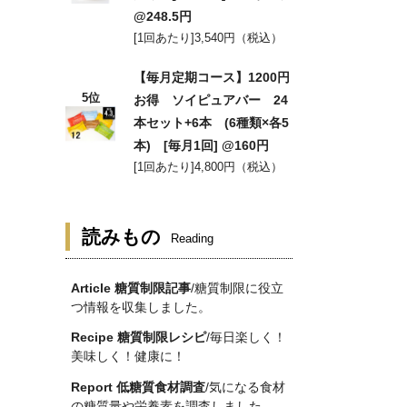
@248.5円
[1回あたり]3,540円（税込）
【毎月定期コース】1200円
5位
お得 ソイピュアバー 24
本セット+6本 (6種類×各5
本) [毎月1回] @160円
[1回あたり]4,800円（税込）
読みもの
Reading
Article 糖質制限記事
/糖質制限に役立
つ情報を収集しました。
Recipe 糖質制限レシピ
/毎日楽しく！
美味しく！健康に！
Report 低糖質食材調査
/気になる食材
の糖質量や栄養素を調査しました。