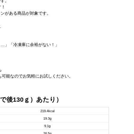
です。
す！
タンがある商品が対象です。
★
……」「冷凍庫に余裕がない！」
も
」も可能なのでお気軽にお試しください。
で後130ｇ）あたり）
219.4kcal
19.3g
9.1g
26.5g