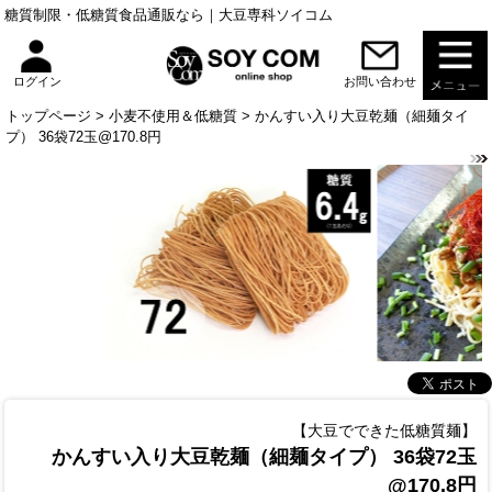
糖質制限・低糖質食品通販なら｜大豆専科ソイコム
お問い合わせ
ログイン
トップページ
>
小麦不使用＆低糖質
> かんすい入り大豆乾麺（細麺タイ
プ） 36袋72玉@170.8円
【大豆でできた低糖質麺】
かんすい入り大豆乾麺（細麺タイプ） 36袋72玉
@170.8円