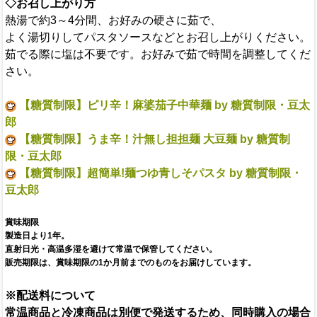
◇お召し上がり方
熱湯で約3～4分間、お好みの硬さに茹で、
よく湯切りしてパスタソースなどとお召し上がりください。
茹でる際に塩は不要です。お好みで茹で時間を調整してくだ
さい。
【糖質制限】ピリ辛！麻婆茄子中華麺 by 糖質制限・豆太
郎
【糖質制限】うま辛！汁無し担担麺 大豆麺 by 糖質制
限・豆太郎
【糖質制限】超簡単!麺つゆ青しそパスタ by 糖質制限・
豆太郎
賞味期限
製造日より1年。
直射日光・高温多湿を避けて常温で保管してください。
販売期限は、賞味期限の1か月前までのものをお届けしています。
※配送料について
常温商品と冷凍商品は別便で発送するため、同時購入の場合