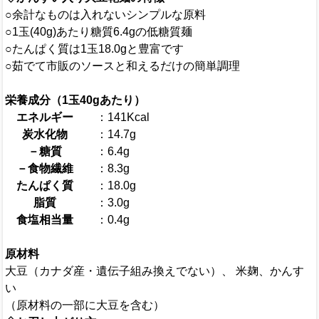
○余計なものは入れないシンプルな原料
○1玉(40g)あたり糖質6.4gの低糖質麺
○たんぱく質は1玉18.0gと豊富です
○茹でて市販のソースと和えるだけの簡単調理
栄養成分（1玉40gあたり）
エネルギー
：141Kcal
炭水化物
：14.7g
－糖質
：6.4g
－食物繊維
：8.3g
たんぱく質
：18.0g
脂質
：3.0g
食塩相当量
：0.4g
原材料
大豆（カナダ産・遺伝子組み換えでない）、 米麹、かんす
い
（原材料の一部に大豆を含む）